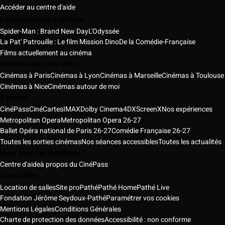
Accéder au centre d'aide
Les nouveautés à l'affiche
Spider-Man : Brand New Day
L'Odyssée
La Pat' Patrouille : Le film Mission Dino
De la Comédie-Française
Films actuellement au cinéma
Cinémas dans vos villes
Cinémas à Paris
Cinémas à Lyon
Cinémas à Marseille
Cinémas à Toulouse
Cinémas à Nice
Cinémas autour de moi
À propos
CinéPass
CinéCartes
IMAX
Dolby Cinema
4DX
ScreenX
Nos expériences
Metropolitan Opera
Metropolitan Opera 26-27
Ballet Opéra national de Paris 26-27
Comédie Française 26-27
Toutes les sorties cinémas
Nos séances accessibles
Toutes les actualités
Vous avez des questions ?
Centre d'aide
à propos du CinéPass
Liens utiles
Location de salles
Site pro
Pathé
Pathé Home
Pathé Live
Fondation Jérôme Seydoux-Pathé
Paramétrer vos cookies
Mentions Légales
Conditions Générales
Charte de protection des données
Accessibilité : non conforme