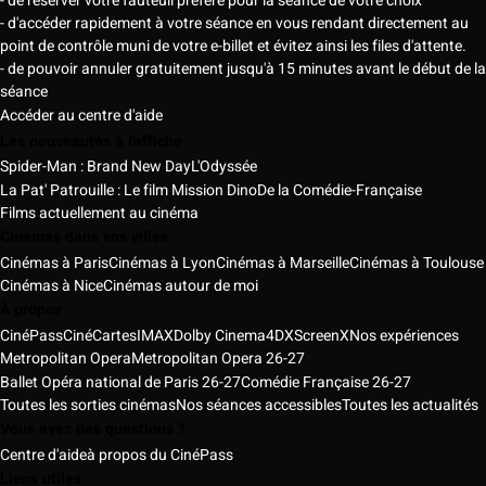
- de réserver votre fauteuil préféré pour la séance de votre choix
- d'accéder rapidement à votre séance en vous rendant directement au
point de contrôle muni de votre e-billet et évitez ainsi les files d'attente.
- de pouvoir annuler gratuitement jusqu'à 15 minutes avant le début de la
séance
Accéder au centre d'aide
Les nouveautés à l'affiche
Spider-Man : Brand New Day
L'Odyssée
La Pat' Patrouille : Le film Mission Dino
De la Comédie-Française
Films actuellement au cinéma
Cinémas dans vos villes
Cinémas à Paris
Cinémas à Lyon
Cinémas à Marseille
Cinémas à Toulouse
Cinémas à Nice
Cinémas autour de moi
À propos
CinéPass
CinéCartes
IMAX
Dolby Cinema
4DX
ScreenX
Nos expériences
Metropolitan Opera
Metropolitan Opera 26-27
Ballet Opéra national de Paris 26-27
Comédie Française 26-27
Toutes les sorties cinémas
Nos séances accessibles
Toutes les actualités
Vous avez des questions ?
Centre d'aide
à propos du CinéPass
Liens utiles