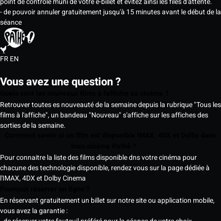
point de contrôle muni de votre e-billet et évitez ainsi les files d'attente.
- de pouvoir annuler gratuitement jusqu'à 15 minutes avant le début de la
séance
FR
EN
Vous avez une question ?
Quels sont les nouveaux films à l'affiche au cinéma ?
Retrouver toutes es nouveauté de la semaine depuis la rubrique "Tous les
films à l'affiche", un bandeau "Nouveau" s'affiche sur les affiches des
sorties de la semaine.
Comment savoir si un film est disponible IMAX, 4DX et Dolby dans
mon cinéma Pathé ?
Pour connaitre la liste des films disponible dns votre cinéma pour
chacune des technologie disponible, rendez vous sur la page dédiée à
l'IMAX, 4DX et Dolby Cinema
Pourquoi réserver en ligne ?
En réservant gratuitement un billet sur notre site ou application mobile,
vous avez la garantie :