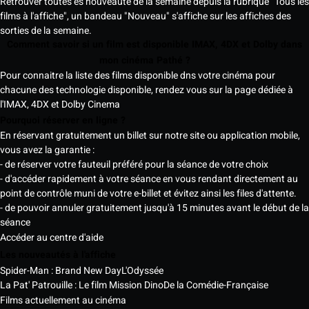
Retrouver toutes es nouveauté de la semaine depuis la rubrique "Tous les
films à l'affiche", un bandeau "Nouveau" s'affiche sur les affiches des
sorties de la semaine.
Comment savoir si un film est disponible IMAX, 4DX et Dolby dans
mon cinéma Pathé ?
Pour connaitre la liste des films disponible dns votre cinéma pour
chacune des technologie disponible, rendez vous sur la page dédiée à
l'IMAX, 4DX et Dolby Cinema
Pourquoi réserver en ligne ?
En réservant gratuitement un billet sur notre site ou application mobile,
vous avez la garantie :
- de réserver votre fauteuil préféré pour la séance de votre choix
- d'accéder rapidement à votre séance en vous rendant directement au
point de contrôle muni de votre e-billet et évitez ainsi les files d'attente.
- de pouvoir annuler gratuitement jusqu'à 15 minutes avant le début de la
séance
Accéder au centre d'aide
Les nouveautés à l'affiche
Spider-Man : Brand New Day
L'Odyssée
La Pat' Patrouille : Le film Mission Dino
De la Comédie-Française
Films actuellement au cinéma