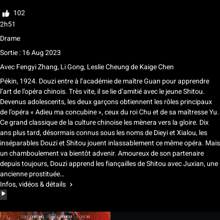
Noter
102
2h51
Drame
Sortie : 16 Aug 2023
Avec
Fengyi Zhang
,
Li Gong
,
Leslie Cheung
de
Kaige Chen
Pékin, 1924. Douzi entre à l’académie de maître Guan pour apprendre
l’art de l’opéra chinois. Très vite, il se lie d’amitié avec le jeune Shitou.
Devenus adolescents, les deux garçons obtiennent les rôles principaux
de l’opéra « Adieu ma concubine », ceux du roi Chu et de sa maîtresse Yu.
Ce grand classique de la culture chinoise les mènera vers la gloire. Dix
ans plus tard, désormais connus sous les noms de Dieyi et Xialou, les
inséparables Douzi et Shitou jouent inlassablement ce même opéra. Mais
un chamboulement va bientôt advenir. Amoureux de son partenaire
depuis toujours, Douzi apprend les fiançailles de Shitou avec Juxian, une
ancienne prostituée…
Infos, vidéos & détails