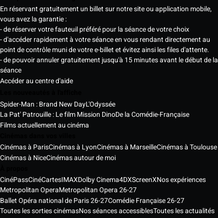
En réservant gratuitement un billet sur notre site ou application mobile,
vous avez la garantie :
- de réserver votre fauteuil préféré pour la séance de votre choix
- d'accéder rapidement à votre séance en vous rendant directement au
point de contrôle muni de votre e-billet et évitez ainsi les files d'attente.
- de pouvoir annuler gratuitement jusqu'à 15 minutes avant le début de la
séance
Accéder au centre d'aide
Les nouveautés à l'affiche
Spider-Man : Brand New Day
L'Odyssée
La Pat' Patrouille : Le film Mission Dino
De la Comédie-Française
Films actuellement au cinéma
Cinémas dans vos villes
Cinémas à Paris
Cinémas à Lyon
Cinémas à Marseille
Cinémas à Toulouse
Cinémas à Nice
Cinémas autour de moi
À propos
CinéPass
CinéCartes
IMAX
Dolby Cinema
4DX
ScreenX
Nos expériences
Metropolitan Opera
Metropolitan Opera 26-27
Ballet Opéra national de Paris 26-27
Comédie Française 26-27
Toutes les sorties cinémas
Nos séances accessibles
Toutes les actualités