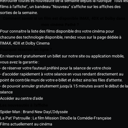
Retrouver toutes es nouveauté de la semaine depuis la rubrique "Tous les
films à l'affiche", un bandeau "Nouveau" s'affiche sur les affiches des
sorties de la semaine.
Comment savoir si un film est disponible IMAX, 4DX et Dolby dans
mon cinéma Pathé ?
Pour connaitre la liste des films disponible dns votre cinéma pour
chacune des technologie disponible, rendez vous sur la page dédiée à
l'IMAX, 4DX et Dolby Cinema
Pourquoi réserver en ligne ?
En réservant gratuitement un billet sur notre site ou application mobile,
vous avez la garantie :
- de réserver votre fauteuil préféré pour la séance de votre choix
- d'accéder rapidement à votre séance en vous rendant directement au
point de contrôle muni de votre e-billet et évitez ainsi les files d'attente.
- de pouvoir annuler gratuitement jusqu'à 15 minutes avant le début de la
séance
Accéder au centre d'aide
Les nouveautés à l'affiche
Spider-Man : Brand New Day
L'Odyssée
La Pat' Patrouille : Le film Mission Dino
De la Comédie-Française
Films actuellement au cinéma