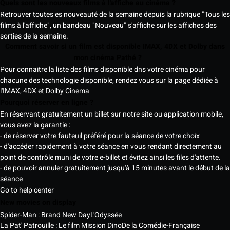
Quels sont les nouveaux films à l'affiche au cinéma ?
Retrouver toutes es nouveauté de la semaine depuis la rubrique "Tous les
films à l'affiche", un bandeau "Nouveau" s'affiche sur les affiches des
sorties de la semaine.
Comment savoir si un film est disponible IMAX, 4DX et Dolby dans
mon cinéma Pathé ?
Pour connaitre la liste des films disponible dns votre cinéma pour
chacune des technologie disponible, rendez vous sur la page dédiée à
l'IMAX, 4DX et Dolby Cinema
Pourquoi réserver en ligne ?
En réservant gratuitement un billet sur notre site ou application mobile,
vous avez la garantie :
- de réserver votre fauteuil préféré pour la séance de votre choix
- d'accéder rapidement à votre séance en vous rendant directement au
point de contrôle muni de votre e-billet et évitez ainsi les files d'attente.
- de pouvoir annuler gratuitement jusqu'à 15 minutes avant le début de la
séance
Go to help center
New movies on display
Spider-Man : Brand New Day
L'Odyssée
La Pat' Patrouille : Le film Mission Dino
De la Comédie-Française