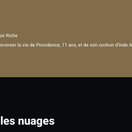
pe Riche
leverser la vie de Providence, 11 ans, et de son cochon d’Inde 
 les nuages