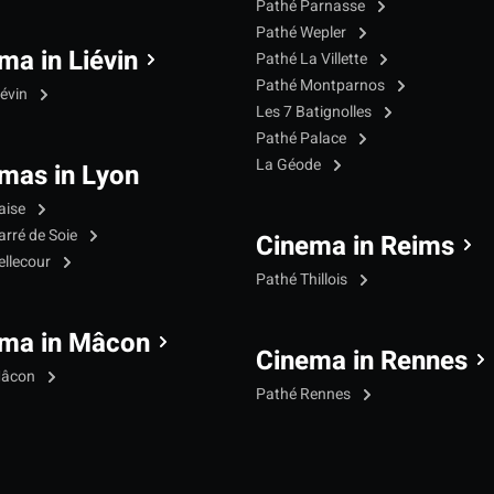
Pathé Parnasse
Pathé Wepler
ma in Liévin
Pathé La Villette
Pathé Montparnos
iévin
Les 7 Batignolles
Pathé Palace
La Géode
mas in Lyon
aise
arré de Soie
Cinema in Reims
ellecour
Pathé Thillois
ma in Mâcon
Cinema in Rennes
Mâcon
Pathé Rennes