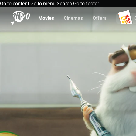
Go to content
Go to menu
Search
Go to footer
Movies
Cinemas
Offers