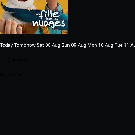
Filters
Today
Tomorrow
Sat
08
Aug
Sun
09
Aug
Mon
10
Aug
Tue
11
A
Calendar
Book now