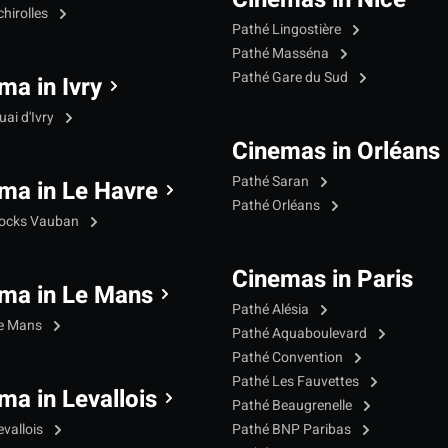
hirolles
Pathé Lingostière
Pathé Masséna
Pathé Gare du Sud
ma in Ivry
ai d'Ivry
Cinemas in Orléans
Pathé Saran
ma in Le Havre
Pathé Orléans
Docks Vauban
Cinemas in Paris
ma in Le Mans
Pathé Alésia
Le Mans
Pathé Aquaboulevard
Pathé Convention
Pathé Les Fauvettes
ma in Levallois
Pathé Beaugrenelle
evallois
Pathé BNP Paribas