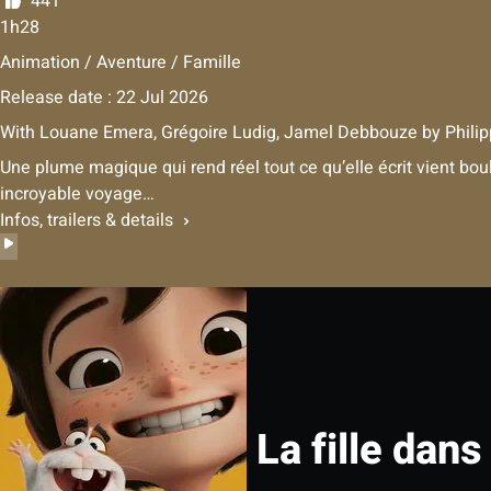
441
1h28
Animation / Aventure / Famille
Release date : 22 Jul 2026
With
Louane Emera
,
Grégoire Ludig
,
Jamel Debbouze
by
Philip
Une plume magique qui rend réel tout ce qu’elle écrit vient bou
incroyable voyage…
Infos, trailers & details
La fille dans