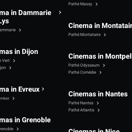
Pathé Massy
ma in Dammarie
Lys
Cinema in Montatai
Dammarie
Pathé Montataire
mas in Dijon
Cinemas in Montpell
p Vert
Pathé Odysseum
ijon
Pathé Comédie
ma in Evreux
Cinemas in Nantes
vreux
Pathé Nantes
Pathé Atlantis
mas in Grenoble
renoble
Cinemas in Nice