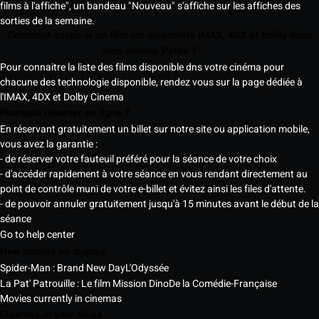
films à l'affiche", un bandeau "Nouveau" s'affiche sur les affiches des
sorties de la semaine.
Comment savoir si un film est disponible IMAX, 4DX et Dolby dans
mon cinéma Pathé ?
Pour connaitre la liste des films disponible dns votre cinéma pour
chacune des technologie disponible, rendez vous sur la page dédiée à
l'IMAX, 4DX et Dolby Cinema
Pourquoi réserver en ligne ?
En réservant gratuitement un billet sur notre site ou application mobile,
vous avez la garantie :
- de réserver votre fauteuil préféré pour la séance de votre choix
- d'accéder rapidement à votre séance en vous rendant directement au
point de contrôle muni de votre e-billet et évitez ainsi les files d'attente.
- de pouvoir annuler gratuitement jusqu'à 15 minutes avant le début de la
séance
Go to help center
New movies on display
Spider-Man : Brand New Day
L'Odyssée
La Pat' Patrouille : Le film Mission Dino
De la Comédie-Française
Movies currently in cinemas
Cinemas in your cities