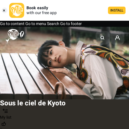
Book easily
INSTALL
with our free app
Go to content
Go to menu
Search
Go to footer
Sous le ciel de Kyoto
My list