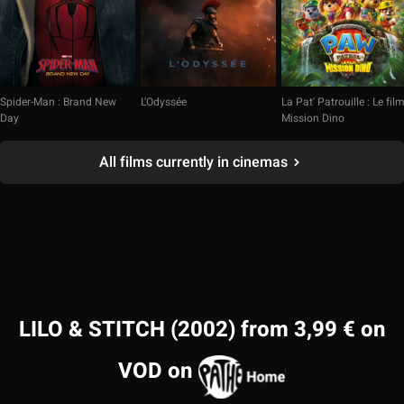
Spider-Man : Brand New
L'Odyssée
La Pat' Patrouille : Le fil
Day
Mission Dino
All films currently in cinemas
LILO & STITCH (2002) from 3,99 € on
VOD on