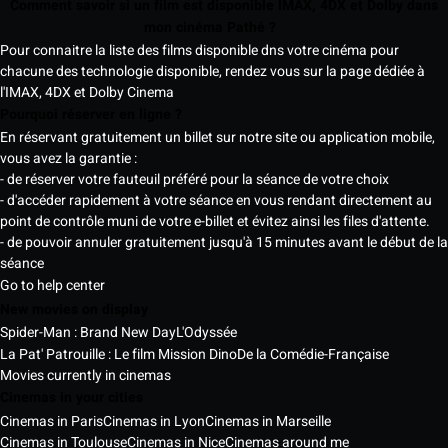
Comment savoir si un film est disponible IMAX, 4DX et Dolby dans
mon cinéma Pathé ?
Pour connaitre la liste des films disponible dns votre cinéma pour
chacune des technologie disponible, rendez vous sur la page dédiée à
l'IMAX, 4DX et Dolby Cinema
Pourquoi réserver en ligne ?
En réservant gratuitement un billet sur notre site ou application mobile,
vous avez la garantie :
- de réserver votre fauteuil préféré pour la séance de votre choix
- d'accéder rapidement à votre séance en vous rendant directement au
point de contrôle muni de votre e-billet et évitez ainsi les files d'attente.
- de pouvoir annuler gratuitement jusqu'à 15 minutes avant le début de la
séance
Go to help center
New movies on display
Spider-Man : Brand New Day
L'Odyssée
La Pat' Patrouille : Le film Mission Dino
De la Comédie-Française
Movies currently in cinemas
Cinemas in your cities
Cinemas in Paris
Cinemas in Lyon
Cinemas in Marseille
Cinemas in Toulouse
Cinemas in Nice
Cinemas around me