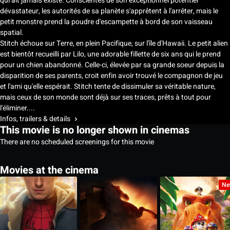
qui ait jamais existé. Conscientes de son exceptionnel potentiel
dévastateur, les autorités de sa planète s'apprêtent à l'arrêter, mais le
petit monstre prend la poudre d'escampette à bord de son vaisseau
spatial.
Stitch échoue sur Terre, en plein Pacifique, sur l'île d'Hawaii. Le petit alien
est bientôt recueilli par Lilo, une adorable fillette de six ans qui le prend
pour un chien abandonné. Celle-ci, élevée par sa grande soeur depuis la
disparition de ses parents, croit enfin avoir trouvé le compagnon de jeu
et l'ami qu'elle espérait. Stitch tente de dissimuler sa véritable nature,
mais ceux de son monde sont déjà sur ses traces, prêts à tout pour
l'éliminer....
Infos, trailers & details
This movie is no longer shown in cinemas
There are no scheduled screenings for this movie
Movies at the cinema
Ne