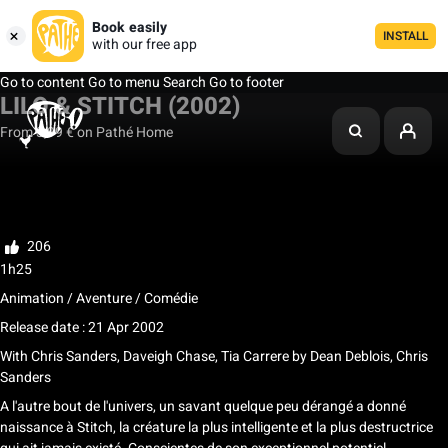
Book easily
INSTALL
with our free app
Go to content
Go to menu
Search
Go to footer
LILO & STITCH (2002)
From 3,99 € on Pathé Home
My list
Rate
206
1h25
Animation / Aventure / Comédie
Release date : 21 Apr 2002
With
Chris Sanders, Daveigh Chase, Tia Carrere
by
Dean Deblois, Chris
Sanders
A l'autre bout de l'univers, un savant quelque peu dérangé a donné
naissance à Stitch, la créature la plus intelligente et la plus destructrice