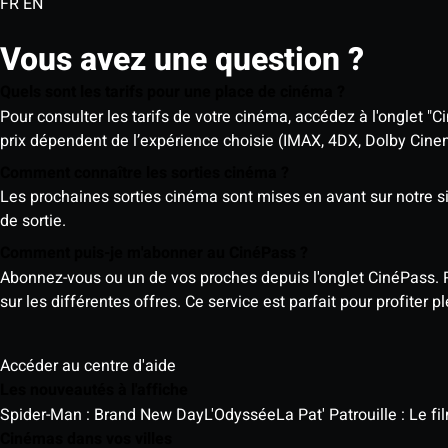
FR
EN
Vous avez une question ?
Quels sont les tarifs pour une place de cinéma ?
Pour consulter les tarifs de votre cinéma, accédez à l'onglet "Ci
prix dépendent de l’expérience choisie (IMAX, 4DX, Dolby Cinema)
Comment connaître les sorties cinéma ?
Les prochaines sorties cinéma sont mises en avant sur notre sit
de sortie.
Comment puis-je m'abonner au CinéPass ?
Abonnez-vous ou un de vos proches depuis l'onglet CinéPass. 
sur les différentes offres. Ce service est parfait pour profiter
Accéder au centre d'aide
Les nouveautés à l'affiche
Spider-Man : Brand New Day
L'Odyssée
La Pat' Patrouille : Le f
Cinémas dans vos villes