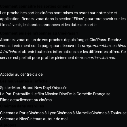
Comment connaître les sorties cinéma ?
Les prochaines sorties cinéma sont mises en avant sur notre site et
application. Rendez-vous dans la section "Films" pour tout savoir sur les
films à venir, les bandes-annonces et les dates de sortie.
Comment puis-je m'abonner au CinéPass ?
Abonnez-vous ou un de vos proches depuis l'onglet CinéPass. Rendez-
vous directement sur la page pour découvrir la
programmation
des
films
à l'affiche
et obtenir toutes les informations sur les différentes offres. Ce
service est parfait pour profiter pleinement de vos
sorties cinémas
.
Accéder au centre d'aide
Les nouveautés à l'affiche
Spider-Man : Brand New Day
L'Odyssée
La Pat' Patrouille : Le film Mission Dino
De la Comédie-Française
Films actuellement au cinéma
Cinémas dans vos villes
Cinémas à Paris
Cinémas à Lyon
Cinémas à Marseille
Cinémas à Toulouse
Cinémas à Nice
Cinémas autour de moi
À propos