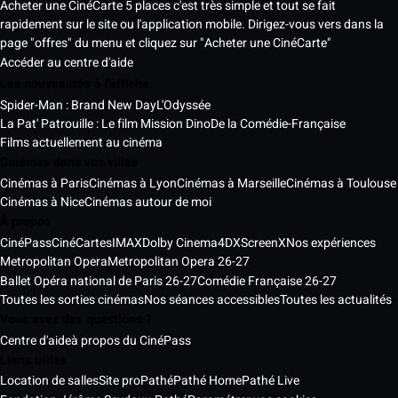
Acheter une CinéCarte 5 places c'est très simple et tout se fait
rapidement sur le site ou l'application mobile. Dirigez-vous vers dans la
page "offres" du menu et cliquez sur "Acheter une CinéCarte"
Accéder au centre d'aide
Les nouveautés à l'affiche
Spider-Man : Brand New Day
L'Odyssée
La Pat' Patrouille : Le film Mission Dino
De la Comédie-Française
Films actuellement au cinéma
Cinémas dans vos villes
Cinémas à Paris
Cinémas à Lyon
Cinémas à Marseille
Cinémas à Toulouse
Cinémas à Nice
Cinémas autour de moi
À propos
CinéPass
CinéCartes
IMAX
Dolby Cinema
4DX
ScreenX
Nos expériences
Metropolitan Opera
Metropolitan Opera 26-27
Ballet Opéra national de Paris 26-27
Comédie Française 26-27
Toutes les sorties cinémas
Nos séances accessibles
Toutes les actualités
Vous avez des questions ?
Centre d'aide
à propos du CinéPass
Liens utiles
Location de salles
Site pro
Pathé
Pathé Home
Pathé Live