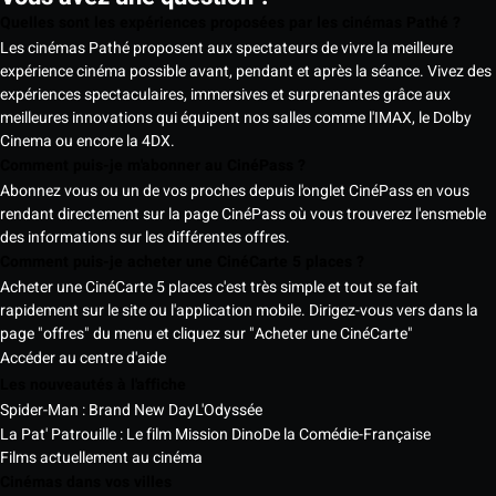
Quelles sont les expériences proposées par les cinémas Pathé ?
Les cinémas Pathé proposent aux spectateurs de vivre la meilleure
expérience cinéma possible avant, pendant et après la séance. Vivez des
expériences spectaculaires, immersives et surprenantes grâce aux
meilleures innovations qui équipent nos salles comme l'IMAX, le Dolby
Cinema ou encore la 4DX.
Comment puis-je m'abonner au CinéPass ?
Abonnez vous ou un de vos proches depuis l'onglet CinéPass en vous
rendant directement sur la page CinéPass où vous trouverez l'ensmeble
des informations sur les différentes offres.
Comment puis-je acheter une CinéCarte 5 places ?
Acheter une CinéCarte 5 places c'est très simple et tout se fait
rapidement sur le site ou l'application mobile. Dirigez-vous vers dans la
page "offres" du menu et cliquez sur "Acheter une CinéCarte"
Accéder au centre d'aide
Les nouveautés à l'affiche
Spider-Man : Brand New Day
L'Odyssée
La Pat' Patrouille : Le film Mission Dino
De la Comédie-Française
Films actuellement au cinéma
Cinémas dans vos villes