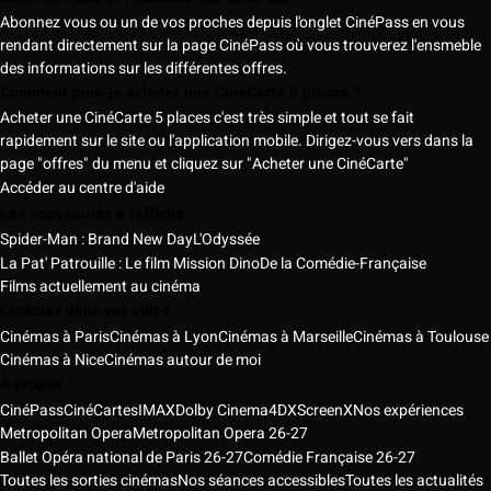
Abonnez vous ou un de vos proches depuis l'onglet CinéPass en vous
rendant directement sur la page CinéPass où vous trouverez l'ensmeble
des informations sur les différentes offres.
Comment puis-je acheter une CinéCarte 5 places ?
Acheter une CinéCarte 5 places c'est très simple et tout se fait
rapidement sur le site ou l'application mobile. Dirigez-vous vers dans la
page "offres" du menu et cliquez sur "Acheter une CinéCarte"
Accéder au centre d'aide
Les nouveautés à l'affiche
Spider-Man : Brand New Day
L'Odyssée
La Pat' Patrouille : Le film Mission Dino
De la Comédie-Française
Films actuellement au cinéma
Cinémas dans vos villes
Cinémas à Paris
Cinémas à Lyon
Cinémas à Marseille
Cinémas à Toulouse
Cinémas à Nice
Cinémas autour de moi
À propos
CinéPass
CinéCartes
IMAX
Dolby Cinema
4DX
ScreenX
Nos expériences
Metropolitan Opera
Metropolitan Opera 26-27
Ballet Opéra national de Paris 26-27
Comédie Française 26-27
Toutes les sorties cinémas
Nos séances accessibles
Toutes les actualités