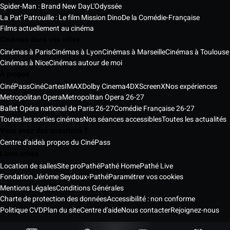
Spider-Man : Brand New Day
L'Odyssée
La Pat' Patrouille : Le film Mission Dino
De la Comédie-Française
Films actuellement au cinéma
Cinémas dans vos villes
Cinémas à Paris
Cinémas à Lyon
Cinémas à Marseille
Cinémas à Toulouse
Cinémas à Nice
Cinémas autour de moi
À propos
CinéPass
CinéCartes
IMAX
Dolby Cinema
4DX
ScreenX
Nos expériences
Metropolitan Opera
Metropolitan Opera 26-27
Ballet Opéra national de Paris 26-27
Comédie Française 26-27
Toutes les sorties cinémas
Nos séances accessibles
Toutes les actualités
Vous avez des questions ?
Centre d'aide
à propos du CinéPass
Liens utiles
Location de salles
Site pro
Pathé
Pathé Home
Pathé Live
Fondation Jérôme Seydoux-Pathé
Paramétrer vos cookies
Mentions Légales
Conditions Générales
Charte de protection des données
Accessibilité : non conforme
Politique CVD
Plan du site
Centre d'aide
Nous contacter
Rejoignez-nous