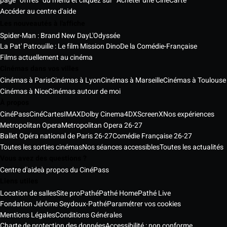
page "offres" du menu et cliquez sur "Acheter une CinéCarte"
Accéder au centre d'aide
Les nouveautés à l'affiche
Spider-Man : Brand New Day
L'Odyssée
La Pat' Patrouille : Le film Mission Dino
De la Comédie-Française
Films actuellement au cinéma
Cinémas dans vos villes
Cinémas à Paris
Cinémas à Lyon
Cinémas à Marseille
Cinémas à Toulouse
Cinémas à Nice
Cinémas autour de moi
À propos
CinéPass
CinéCartes
IMAX
Dolby Cinema
4DX
ScreenX
Nos expériences
Metropolitan Opera
Metropolitan Opera 26-27
Ballet Opéra national de Paris 26-27
Comédie Française 26-27
Toutes les sorties cinémas
Nos séances accessibles
Toutes les actualités
Vous avez des questions ?
Centre d'aide
à propos du CinéPass
Liens utiles
Location de salles
Site pro
Pathé
Pathé Home
Pathé Live
Fondation Jérôme Seydoux-Pathé
Paramétrer vos cookies
Mentions Légales
Conditions Générales
Charte de protection des données
Accessibilité : non conforme