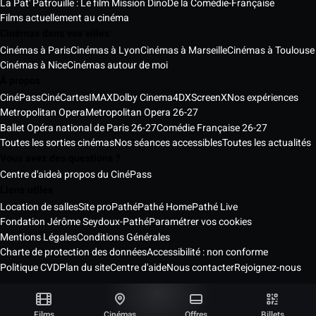
La Pat' Patrouille : Le film Mission Dino
De la Comédie-Française
Films actuellement au cinéma
Cinémas dans vos villes
Cinémas à Paris
Cinémas à Lyon
Cinémas à Marseille
Cinémas à Toulouse
Cinémas à Nice
Cinémas autour de moi
À propos
CinéPass
CinéCartes
IMAX
Dolby Cinema
4DX
ScreenX
Nos expériences
Metropolitan Opera
Metropolitan Opera 26-27
Ballet Opéra national de Paris 26-27
Comédie Française 26-27
Toutes les sorties cinémas
Nos séances accessibles
Toutes les actualités
Vous avez des questions ?
Centre d'aide
à propos du CinéPass
Liens utiles
Location de salles
Site pro
Pathé
Pathé Home
Pathé Live
Fondation Jérôme Seydoux-Pathé
Paramétrer vos cookies
Mentions Légales
Conditions Générales
Charte de protection des données
Accessibilité : non conforme
Politique CVD
Plan du site
Centre d'aide
Nous contacter
Rejoignez-nous
Pathé Cinémas Services © 2026
Tous droits réservés ®
Films
Cinémas
Offres
Billets