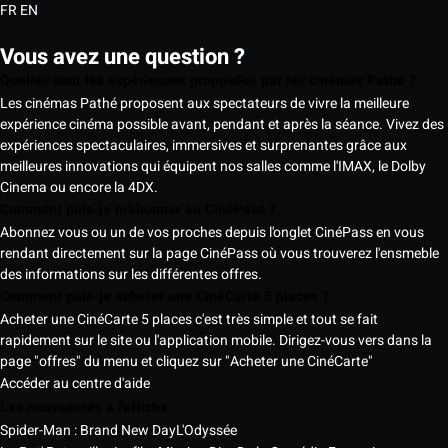
FR
EN
Vous avez une question ?
Quelles sont les expériences proposées par les cinémas Pathé ?
Les cinémas Pathé proposent aux spectateurs de vivre la meilleure
expérience cinéma possible avant, pendant et après la séance. Vivez des
expériences spectaculaires, immersives et surprenantes grâce aux
meilleures innovations qui équipent nos salles comme l'IMAX, le Dolby
Cinema ou encore la 4DX.
Comment puis-je m'abonner au CinéPass ?
Abonnez vous ou un de vos proches depuis l'onglet CinéPass en vous
rendant directement sur la page CinéPass où vous trouverez l'ensmeble
des informations sur les différentes offres.
Comment puis-je acheter une CinéCarte 5 places ?
Acheter une CinéCarte 5 places c'est très simple et tout se fait
rapidement sur le site ou l'application mobile. Dirigez-vous vers dans la
page "offres" du menu et cliquez sur "Acheter une CinéCarte"
Accéder au centre d'aide
Les nouveautés à l'affiche
Spider-Man : Brand New Day
L'Odyssée