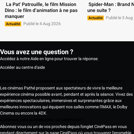
 La Pat' Patrouille, le film Mission 
 Spider-Man : Brand New Day aura-t-il 
Dino : le film d’animation à ne pas 
une suite ? 
manquer 
Publié le 3 Aug
Actualité
Publié le 4 Aug 2026
Actualité
Vous avez une question ?
Accédez à notre Aide en ligne pour trouver la réponse.
Accéder au centre d'aide
Quelles sont les expériences proposées par les cinémas Pathé ?
Les cinémas Pathé proposent aux spectateurs de vivre la meilleure
expérience cinéma possible avant, pendant et après la séance. Vivez des
expériences spectaculaires, immersives et surprenantes grâce aux
meilleures innovations qui équipent nos salles comme l'IMAX, le Dolby
Cinema ou encore la 4DX.
Comment puis-je m'abonner au CinéPass ?
Abonnez vous ou un de vos proches depuis l'onglet CinéPass en vous
rendant directement sur la page CinéPass où vous trouverez l'ensmeble