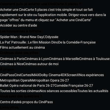
Comment puis-je acheter une CinéCarte 5 places ?
Acheter une CinéCarte 5 places c'est très simple et tout se fait
rapidement sur le site ou l'application mobile. Dirigez-vous vers dans la
page "offres" du menu et cliquez sur "Acheter une CinéCarte"
Accéder au centre d'aide
Les nouveautés à l'affiche
Spider-Man : Brand New Day
L'Odyssée
La Pat' Patrouille : Le film Mission Dino
De la Comédie-Française
Films actuellement au cinéma
Cinémas dans vos villes
Cinémas à Paris
Cinémas à Lyon
Cinémas à Marseille
Cinémas à Toulouse
Cinémas à Nice
Cinémas autour de moi
À propos
CinéPass
CinéCartes
IMAX
Dolby Cinema
4DX
ScreenX
Nos expériences
Metropolitan Opera
Metropolitan Opera 26-27
Ballet Opéra national de Paris 26-27
Comédie Française 26-27
Toutes les sorties cinémas
Nos séances accessibles
Toutes les actualités
Vous avez des questions ?
Centre d'aide
à propos du CinéPass
Liens utiles