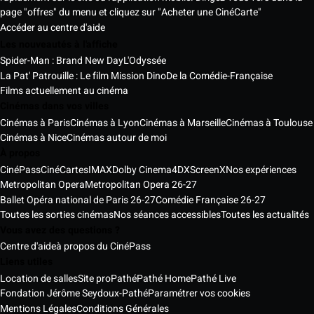
page "offres" du menu et cliquez sur "Acheter une CinéCarte"
Accéder au centre d'aide
Les nouveautés à l'affiche
Spider-Man : Brand New Day
L'Odyssée
La Pat' Patrouille : Le film Mission Dino
De la Comédie-Française
Films actuellement au cinéma
Cinémas dans vos villes
Cinémas à Paris
Cinémas à Lyon
Cinémas à Marseille
Cinémas à Toulouse
Cinémas à Nice
Cinémas autour de moi
À propos
CinéPass
CinéCartes
IMAX
Dolby Cinema
4DX
ScreenX
Nos expériences
Metropolitan Opera
Metropolitan Opera 26-27
Ballet Opéra national de Paris 26-27
Comédie Française 26-27
Toutes les sorties cinémas
Nos séances accessibles
Toutes les actualités
Vous avez des questions ?
Centre d'aide
à propos du CinéPass
Liens utiles
Location de salles
Site pro
Pathé
Pathé Home
Pathé Live
Fondation Jérôme Seydoux-Pathé
Paramétrer vos cookies
Mentions Légales
Conditions Générales