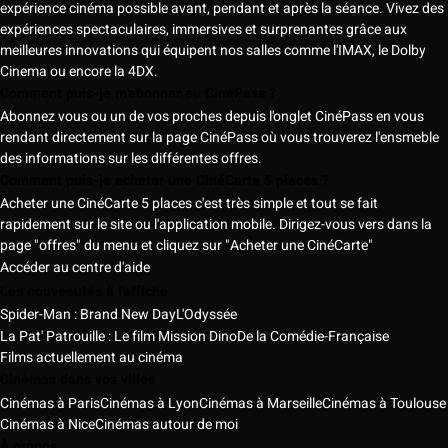
expérience cinéma possible avant, pendant et après la séance. Vivez des
expériences spectaculaires, immersives et surprenantes grâce aux
meilleures innovations qui équipent nos salles comme l'IMAX, le Dolby
Cinema ou encore la 4DX.
Comment puis-je m'abonner au CinéPass ?
Abonnez vous ou un de vos proches depuis l'onglet CinéPass en vous
rendant directement sur la page CinéPass où vous trouverez l'ensmeble
des informations sur les différentes offres.
Comment puis-je acheter une CinéCarte 5 places ?
Acheter une CinéCarte 5 places c'est très simple et tout se fait
rapidement sur le site ou l'application mobile. Dirigez-vous vers dans la
page "offres" du menu et cliquez sur "Acheter une CinéCarte"
Accéder au centre d'aide
Les nouveautés à l'affiche
Spider-Man : Brand New Day
L'Odyssée
La Pat' Patrouille : Le film Mission Dino
De la Comédie-Française
Films actuellement au cinéma
Cinémas dans vos villes
Cinémas à Paris
Cinémas à Lyon
Cinémas à Marseille
Cinémas à Toulouse
Cinémas à Nice
Cinémas autour de moi
À propos