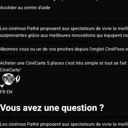
Accéder au centre d'aide
Quelles sont les expériences proposées par les cinémas Path
Les cinémas Pathé proposent aux spectateurs de vivre la meill
surprenantes grâce aux meilleures innovations qui équipent n
Comment puis-je m'abonner au CinéPass ?
Abonnez vous ou un de vos proches depuis l'onglet CinéPass en
Comment puis-je acheter une CinéCarte 5 places ?
Acheter une CinéCarte 5 places c'est très simple et tout se fait
CinéCarte"
FR
EN
Vous avez une question ?
Quelles sont les expériences proposées par les cinémas Path
Les cinémas Pathé proposent aux spectateurs de vivre la meill