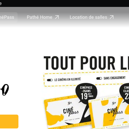
e
Pathé Home
Location de salles
néPass