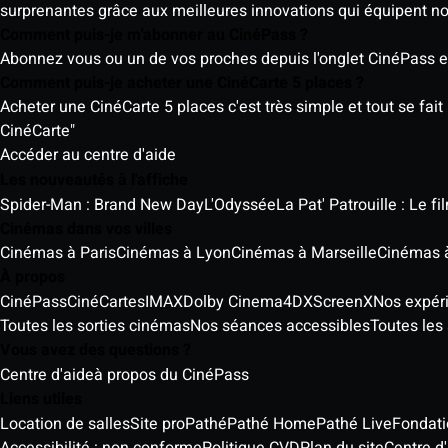
surprenantes grâce aux meilleures innovations qui équipent n
Comment puis-je m'abonner au CinéPass ?
Abonnez vous ou un de vos proches depuis l'onglet CinéPass en
Comment puis-je acheter une CinéCarte 5 places ?
Acheter une CinéCarte 5 places c'est très simple et tout se fait
CinéCarte"
Accéder au centre d'aide
Les nouveautés à l'affiche
Spider-Man : Brand New Day
L'Odyssée
La Pat' Patrouille : Le f
Cinémas dans vos villes
Cinémas à Paris
Cinémas à Lyon
Cinémas à Marseille
Cinémas 
À propos
CinéPass
CinéCartes
IMAX
Dolby Cinema
4DX
ScreenX
Nos expér
Toutes les sorties cinémas
Nos séances accessibles
Toutes les 
Vous avez des questions ?
Centre d'aide
à propos du CinéPass
Liens utiles
Location de salles
Site pro
Pathé
Pathé Home
Pathé Live
Fondat