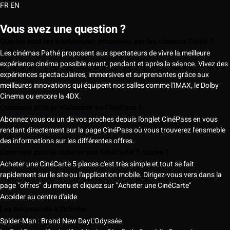
FR
EN
Vous avez une question ?
Quelles sont les expériences proposées par les cinémas Pathé ?
Les cinémas Pathé proposent aux spectateurs de vivre la meilleure
expérience cinéma possible avant, pendant et après la séance. Vivez des
expériences spectaculaires, immersives et surprenantes grâce aux
meilleures innovations qui équipent nos salles comme l'IMAX, le Dolby
Cinema ou encore la 4DX.
Comment puis-je m'abonner au CinéPass ?
Abonnez vous ou un de vos proches depuis l'onglet CinéPass en vous
rendant directement sur la page CinéPass où vous trouverez l'ensmeble
des informations sur les différentes offres.
Comment puis-je acheter une CinéCarte 5 places ?
Acheter une CinéCarte 5 places c'est très simple et tout se fait
rapidement sur le site ou l'application mobile. Dirigez-vous vers dans la
page "offres" du menu et cliquez sur "Acheter une CinéCarte"
Accéder au centre d'aide
Les nouveautés à l'affiche
Spider-Man : Brand New Day
L'Odyssée