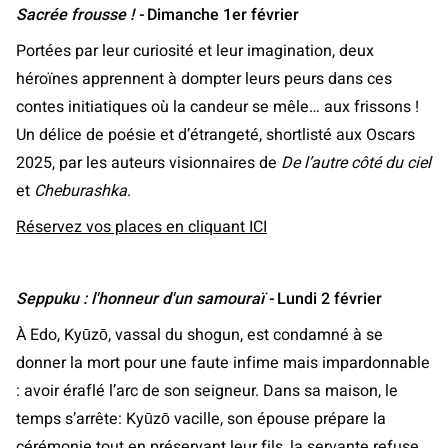
Sacrée frousse ! -
Dimanche 1er février
Portées par leur curiosité et leur imagination, deux
héroïnes apprennent à dompter leurs peurs dans ces
contes initiatiques où la candeur se mêle… aux frissons !
Un délice de poésie et d’étrangeté, shortlisté aux Oscars
2025, par les auteurs visionnaires de
De l’autre côté du ciel
et
Cheburashka
.
Réservez vos places en cliquant ICI
Seppuku : l'honneur d'un samouraï
-
Lundi 2 février
À Edo, Kyūzō, vassal du shogun, est condamné à se
donner la mort pour une faute infime mais impardonnable
: avoir éraflé l’arc de son seigneur. Dans sa maison, le
temps s’arrête: Kyūzō vacille, son épouse prépare la
cérémonie tout en préservant leur fils, la servante refuse