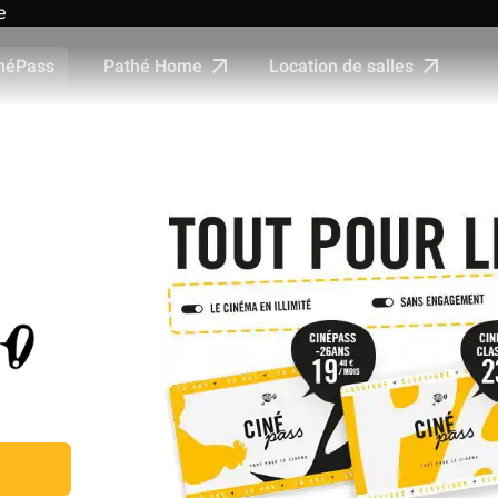
e
Pathé Home
Location de salles
néPass