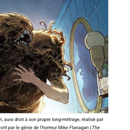
n, aura droit à son propre long-métrage, réalisé par
 écrit par le génie de l'horreur Mike Flanagan (
The