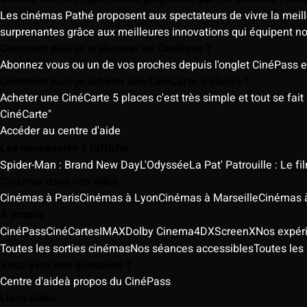
Les cinémas Pathé proposent aux spectateurs de vivre la meill
surprenantes grâce aux meilleures innovations qui équipent n
Comment puis-je m'abonner au CinéPass ?
Abonnez vous ou un de vos proches depuis l'onglet CinéPass en
Comment puis-je acheter une CinéCarte 5 places ?
Acheter une CinéCarte 5 places c'est très simple et tout se fait
CinéCarte"
Accéder au centre d'aide
Les nouveautés à l'affiche
Spider-Man : Brand New Day
L'Odyssée
La Pat' Patrouille : Le f
Cinémas dans vos villes
Cinémas à Paris
Cinémas à Lyon
Cinémas à Marseille
Cinémas 
À propos
CinéPass
CinéCartes
IMAX
Dolby Cinema
4DX
ScreenX
Nos expér
Toutes les sorties cinémas
Nos séances accessibles
Toutes les 
Vous avez des questions ?
Centre d'aide
à propos du CinéPass
Liens utiles