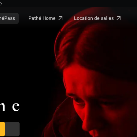
e
Pathé Home
Location de salles
néPass