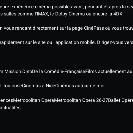
eure expérience cinéma possible avant, pendant et après la sé
os salles comme l'IMAX, le Dolby Cinema ou encore la 4DX.
 vous rendant directement sur la page CinéPass où vous trouve
 rapidement sur le site ou l'application mobile. Dirigez-vous ve
ilm Mission Dino
De la Comédie-Française
Films actuellement a
à Toulouse
Cinémas à Nice
Cinémas autour de moi
iences
Metropolitan Opera
Metropolitan Opera 26-27
Ballet Opér
actualités