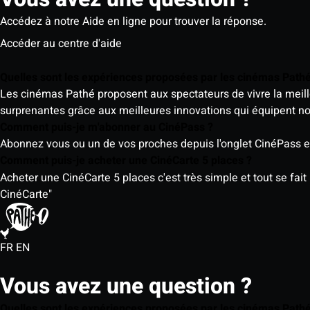
Accédez à notre Aide en ligne pour trouver la réponse.
Accéder au centre d'aide
Quelles sont les expériences proposées par les cinémas Path
Les cinémas Pathé proposent aux spectateurs de vivre la meill
surprenantes grâce aux meilleures innovations qui équipent n
Comment puis-je m'abonner au CinéPass ?
Abonnez vous ou un de vos proches depuis l'onglet CinéPass en
Comment puis-je acheter une CinéCarte 5 places ?
Acheter une CinéCarte 5 places c'est très simple et tout se fait
CinéCarte"
FR
EN
Vous avez une question ?
Quelles sont les expériences proposées par les cinémas Path