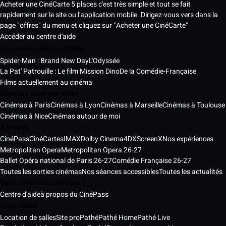
Acheter une CinéCarte 5 places c'est très simple et tout se fait
rapidement sur le site ou l'application mobile. Dirigez-vous vers dans la
page "offres" du menu et cliquez sur "Acheter une CinéCarte"
Accéder au centre d'aide
Les nouveautés à l'affiche
Spider-Man : Brand New Day
L'Odyssée
La Pat' Patrouille : Le film Mission Dino
De la Comédie-Française
Films actuellement au cinéma
Cinémas dans vos villes
Cinémas à Paris
Cinémas à Lyon
Cinémas à Marseille
Cinémas à Toulouse
Cinémas à Nice
Cinémas autour de moi
À propos
CinéPass
CinéCartes
IMAX
Dolby Cinema
4DX
ScreenX
Nos expériences
Metropolitan Opera
Metropolitan Opera 26-27
Ballet Opéra national de Paris 26-27
Comédie Française 26-27
Toutes les sorties cinémas
Nos séances accessibles
Toutes les actualités
Vous avez des questions ?
Centre d'aide
à propos du CinéPass
Liens utiles
Location de salles
Site pro
Pathé
Pathé Home
Pathé Live