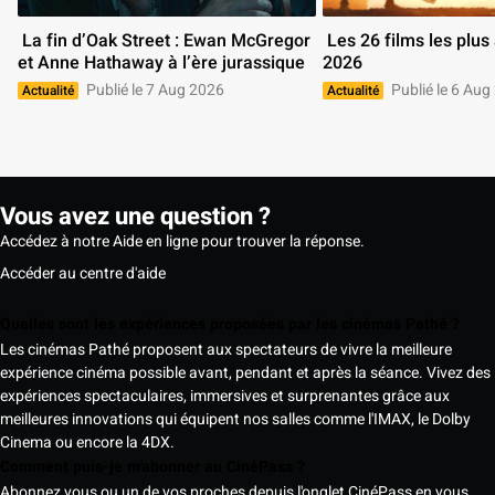
 La fin d’Oak Street : Ewan McGregor 
 Les 26 films les plus attendus de 
et Anne Hathaway à l’ère jurassique 
2026 
Publié le 7 Aug 2026
Publié le 6 Aug
Actualité
Actualité
Vous avez une question ?
Accédez à notre Aide en ligne pour trouver la réponse.
Accéder au centre d'aide
Quelles sont les expériences proposées par les cinémas Pathé ?
Les cinémas Pathé proposent aux spectateurs de vivre la meilleure
expérience cinéma possible avant, pendant et après la séance. Vivez des
expériences spectaculaires, immersives et surprenantes grâce aux
meilleures innovations qui équipent nos salles comme l'IMAX, le Dolby
Cinema ou encore la 4DX.
Comment puis-je m'abonner au CinéPass ?
Abonnez vous ou un de vos proches depuis l'onglet CinéPass en vous