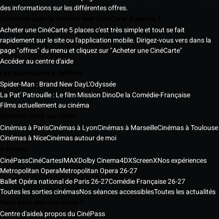
des informations sur les différentes offres.
Comment puis-je acheter une CinéCarte 5 places ?
Acheter une CinéCarte 5 places c'est très simple et tout se fait
rapidement sur le site ou l'application mobile. Dirigez-vous vers dans la
page "offres" du menu et cliquez sur "Acheter une CinéCarte"
Accéder au centre d'aide
Les nouveautés à l'affiche
Spider-Man : Brand New Day
L'Odyssée
La Pat' Patrouille : Le film Mission Dino
De la Comédie-Française
Films actuellement au cinéma
Cinémas dans vos villes
Cinémas à Paris
Cinémas à Lyon
Cinémas à Marseille
Cinémas à Toulouse
Cinémas à Nice
Cinémas autour de moi
À propos
CinéPass
CinéCartes
IMAX
Dolby Cinema
4DX
ScreenX
Nos expériences
Metropolitan Opera
Metropolitan Opera 26-27
Ballet Opéra national de Paris 26-27
Comédie Française 26-27
Toutes les sorties cinémas
Nos séances accessibles
Toutes les actualités
Vous avez des questions ?
Centre d'aide
à propos du CinéPass