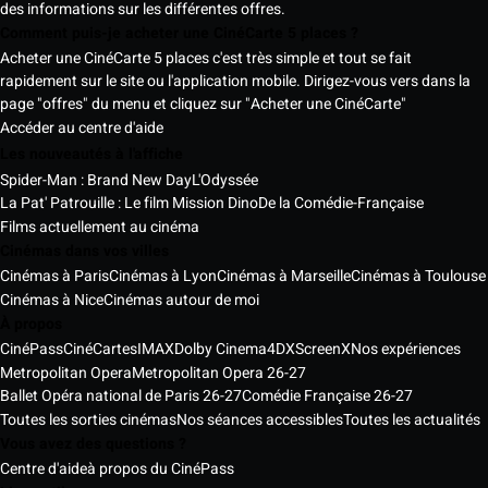
des informations sur les différentes offres.
Comment puis-je acheter une CinéCarte 5 places ?
Acheter une CinéCarte 5 places c'est très simple et tout se fait
rapidement sur le site ou l'application mobile. Dirigez-vous vers dans la
page "offres" du menu et cliquez sur "Acheter une CinéCarte"
Accéder au centre d'aide
Les nouveautés à l'affiche
Spider-Man : Brand New Day
L'Odyssée
La Pat' Patrouille : Le film Mission Dino
De la Comédie-Française
Films actuellement au cinéma
Cinémas dans vos villes
Cinémas à Paris
Cinémas à Lyon
Cinémas à Marseille
Cinémas à Toulouse
Cinémas à Nice
Cinémas autour de moi
À propos
CinéPass
CinéCartes
IMAX
Dolby Cinema
4DX
ScreenX
Nos expériences
Metropolitan Opera
Metropolitan Opera 26-27
Ballet Opéra national de Paris 26-27
Comédie Française 26-27
Toutes les sorties cinémas
Nos séances accessibles
Toutes les actualités
Vous avez des questions ?
Centre d'aide
à propos du CinéPass