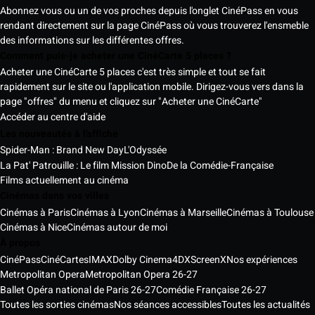
Abonnez vous ou un de vos proches depuis l'onglet CinéPass en vous
rendant directement sur la page CinéPass où vous trouverez l'ensmeble
des informations sur les différentes offres.
Comment puis-je acheter une CinéCarte 5 places ?
Acheter une CinéCarte 5 places c'est très simple et tout se fait
rapidement sur le site ou l'application mobile. Dirigez-vous vers dans la
page "offres" du menu et cliquez sur "Acheter une CinéCarte"
Accéder au centre d'aide
Les nouveautés à l'affiche
Spider-Man : Brand New Day
L'Odyssée
La Pat' Patrouille : Le film Mission Dino
De la Comédie-Française
Films actuellement au cinéma
Cinémas dans vos villes
Cinémas à Paris
Cinémas à Lyon
Cinémas à Marseille
Cinémas à Toulouse
Cinémas à Nice
Cinémas autour de moi
À propos
CinéPass
CinéCartes
IMAX
Dolby Cinema
4DX
ScreenX
Nos expériences
Metropolitan Opera
Metropolitan Opera 26-27
Ballet Opéra national de Paris 26-27
Comédie Française 26-27
Toutes les sorties cinémas
Nos séances accessibles
Toutes les actualités