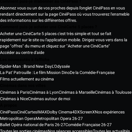
Comment puis-je m'abonner au CinéPass ?
Abonnez vous ou un de vos proches depuis l'onglet CinéPass en vous
rendant directement sur la page CinéPass où vous trouverez l'ensmeble
des informations sur les différentes offres.
Comment puis-je acheter une CinéCarte 5 places ?
Acheter une CinéCarte 5 places c'est très simple et tout se fait
rapidement sur le site ou l'application mobile. Dirigez-vous vers dans la
page "offres" du menu et cliquez sur "Acheter une CinéCarte"
Accéder au centre d'aide
Les nouveautés à l'affiche
Spider-Man : Brand New Day
L'Odyssée
La Pat' Patrouille : Le film Mission Dino
De la Comédie-Française
Films actuellement au cinéma
Cinémas dans vos villes
Cinémas à Paris
Cinémas à Lyon
Cinémas à Marseille
Cinémas à Toulouse
Cinémas à Nice
Cinémas autour de moi
À propos
CinéPass
CinéCartes
IMAX
Dolby Cinema
4DX
ScreenX
Nos expériences
Metropolitan Opera
Metropolitan Opera 26-27
Ballet Opéra national de Paris 26-27
Comédie Française 26-27
Toutes les sorties cinémas
Nos séances accessibles
Toutes les actualités