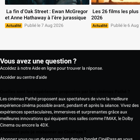
 La fin d’Oak Street : Ewan McGregor 
 Les 26 films les plus attendus de 
et Anne Hathaway à l’ère jurassique 
2026 
Publié le 7 Aug 2026
Publié le 6 Aug
Actualité
Actualité
Vous avez une question ?
Accédez à notre Aide en ligne pour trouver la réponse.
Accéder au centre d'aide
Quelles sont les expériences proposées par les cinémas Pathé ?
Les cinémas Pathé proposent aux spectateurs de vivre la meilleure
expérience cinéma possible avant, pendant et après la séance. Vivez des
expériences spectaculaires, immersives et surprenantes grâce aux
meilleures innovations qui équipent nos salles comme l'IMAX, le Dolby
Cinema ou encore la 4DX.
Comment puis-je m'abonner au CinéPass ?
Abonnez vous ou un de vos proches depuis l'onglet CinéPass en vous