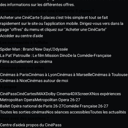
des informations sur les différentes offres.
Comment puis-je acheter une CinéCarte 5 places ?
Acheter une CinéCarte 5 places c'est très simple et tout se fait
rapidement sur le site ou l'application mobile. Dirigez-vous vers dans la
page "offres" du menu et cliquez sur "Acheter une CinéCarte"
Accéder au centre d'aide
Les nouveautés à l'affiche
Spider-Man : Brand New Day
L'Odyssée
La Pat' Patrouille : Le film Mission Dino
De la Comédie-Française
Films actuellement au cinéma
Cinémas dans vos villes
Cinémas à Paris
Cinémas à Lyon
Cinémas à Marseille
Cinémas à Toulouse
Cinémas à Nice
Cinémas autour de moi
À propos
CinéPass
CinéCartes
IMAX
Dolby Cinema
4DX
ScreenX
Nos expériences
Metropolitan Opera
Metropolitan Opera 26-27
Ballet Opéra national de Paris 26-27
Comédie Française 26-27
Toutes les sorties cinémas
Nos séances accessibles
Toutes les actualités
Vous avez des questions ?
Centre d'aide
à propos du CinéPass