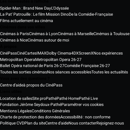
Les nouveautés à l'affiche
Spider-Man : Brand New Day
L'Odyssée
La Pat' Patrouille : Le film Mission Dino
De la Comédie-Française
Films actuellement au cinéma
Cinémas dans vos villes
Cinémas à Paris
Cinémas à Lyon
Cinémas à Marseille
Cinémas à Toulouse
Cinémas à Nice
Cinémas autour de moi
À propos
CinéPass
CinéCartes
IMAX
Dolby Cinema
4DX
ScreenX
Nos expériences
Metropolitan Opera
Metropolitan Opera 26-27
Ballet Opéra national de Paris 26-27
Comédie Française 26-27
Toutes les sorties cinémas
Nos séances accessibles
Toutes les actualités
Vous avez des questions ?
Centre d'aide
à propos du CinéPass
Liens utiles
Location de salles
Site pro
Pathé
Pathé Home
Pathé Live
Fondation Jérôme Seydoux-Pathé
Paramétrer vos cookies
Mentions Légales
Conditions Générales
Charte de protection des données
Accessibilité : non conforme
Politique CVD
Plan du site
Centre d'aide
Nous contacter
Rejoignez-nous