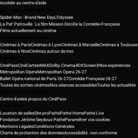
Accéder au centre d'aide
Les nouveautés à l'affiche
Spider-Man : Brand New Day
L'Odyssée
La Pat' Patrouille : Le film Mission Dino
De la Comédie-Française
Films actuellement au cinéma
Cinémas dans vos villes
Cinémas à Paris
Cinémas à Lyon
Cinémas à Marseille
Cinémas à Toulouse
Cinémas à Nice
Cinémas autour de moi
À propos
CinéPass
CinéCartes
IMAX
Dolby Cinema
4DX
ScreenX
Nos expériences
Metropolitan Opera
Metropolitan Opera 26-27
Ballet Opéra national de Paris 26-27
Comédie Française 26-27
Toutes les sorties cinémas
Nos séances accessibles
Toutes les actualités
Vous avez des questions ?
Centre d'aide
à propos du CinéPass
Liens utiles
Location de salles
Site pro
Pathé
Pathé Home
Pathé Live
Fondation Jérôme Seydoux-Pathé
Paramétrer vos cookies
Mentions Légales
Conditions Générales
Charte de protection des données
Accessibilité : non conforme