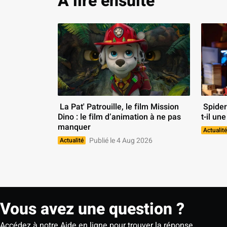
À lire ensuite
 La Pat' Patrouille, le film Mission 
 Spider-Man : Brand New Day aura-
Dino : le film d’animation à ne pas 
t-il une
manquer 
Actualité
Publié le 4 Aug 2026
Actualité
Vous avez une question ?
Accédez à notre Aide en ligne pour trouver la réponse.