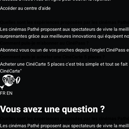
Accéder au centre d'aide
Quelles sont les expériences proposées par les cinémas Path
Les cinémas Pathé proposent aux spectateurs de vivre la meill
surprenantes grâce aux meilleures innovations qui équipent n
Comment puis-je m'abonner au CinéPass ?
Abonnez vous ou un de vos proches depuis l'onglet CinéPass en
Comment puis-je acheter une CinéCarte 5 places ?
Acheter une CinéCarte 5 places c'est très simple et tout se fait
CinéCarte"
FR
EN
Vous avez une question ?
Quelles sont les expériences proposées par les cinémas Path
Les cinémas Pathé proposent aux spectateurs de vivre la meill