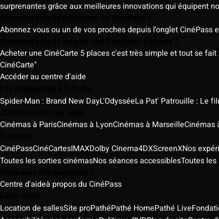
surprenantes grâce aux meilleures innovations qui équipent n
Comment puis-je m'abonner au CinéPass ?
Abonnez vous ou un de vos proches depuis l'onglet CinéPass en
Comment puis-je acheter une CinéCarte 5 places ?
Acheter une CinéCarte 5 places c'est très simple et tout se fait
CinéCarte"
Accéder au centre d'aide
Les nouveautés à l'affiche
Spider-Man : Brand New Day
L'Odyssée
La Pat' Patrouille : Le f
Cinémas dans vos villes
Cinémas à Paris
Cinémas à Lyon
Cinémas à Marseille
Cinémas 
À propos
CinéPass
CinéCartes
IMAX
Dolby Cinema
4DX
ScreenX
Nos expér
Toutes les sorties cinémas
Nos séances accessibles
Toutes les 
Vous avez des questions ?
Centre d'aide
à propos du CinéPass
Liens utiles
Location de salles
Site pro
Pathé
Pathé Home
Pathé Live
Fondat