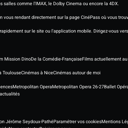
os salles comme l'IMAX, le Dolby Cinema ou encore la 4DX.
 vous rendant directement sur la page CinéPass où vous trouve
 rapidement sur le site ou l'application mobile. Dirigez-vous ve
ilm Mission Dino
De la Comédie-Française
Films actuellement a
à Toulouse
Cinémas à Nice
Cinémas autour de moi
iences
Metropolitan Opera
Metropolitan Opera 26-27
Ballet Opér
actualités
ion Jérôme Seydoux-Pathé
Paramétrer vos cookies
Mentions Lé