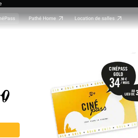
e
Pathé Home
Location de salles
néPass