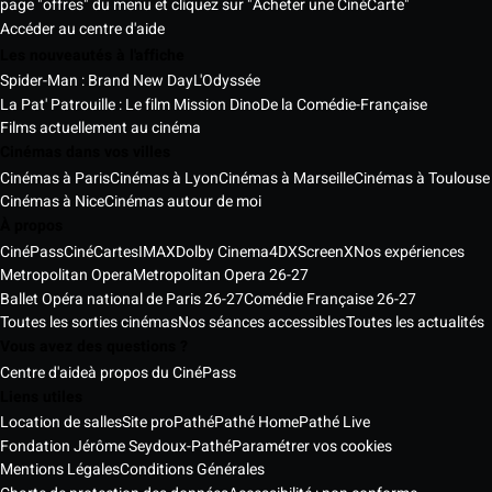
page "offres" du menu et cliquez sur "Acheter une CinéCarte"
Accéder au centre d'aide
Les nouveautés à l'affiche
Spider-Man : Brand New Day
L'Odyssée
La Pat' Patrouille : Le film Mission Dino
De la Comédie-Française
Films actuellement au cinéma
Cinémas dans vos villes
Cinémas à Paris
Cinémas à Lyon
Cinémas à Marseille
Cinémas à Toulouse
Cinémas à Nice
Cinémas autour de moi
À propos
CinéPass
CinéCartes
IMAX
Dolby Cinema
4DX
ScreenX
Nos expériences
Metropolitan Opera
Metropolitan Opera 26-27
Ballet Opéra national de Paris 26-27
Comédie Française 26-27
Toutes les sorties cinémas
Nos séances accessibles
Toutes les actualités
Vous avez des questions ?
Centre d'aide
à propos du CinéPass
Liens utiles
Location de salles
Site pro
Pathé
Pathé Home
Pathé Live
Fondation Jérôme Seydoux-Pathé
Paramétrer vos cookies
Mentions Légales
Conditions Générales