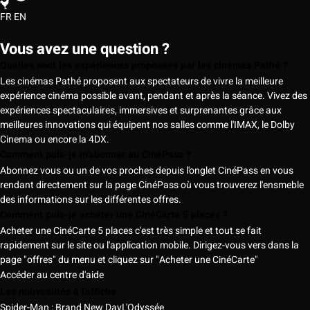
FR
EN
Vous avez une question ?
Quelles sont les expériences proposées par les cinémas Pathé ?
Les cinémas Pathé proposent aux spectateurs de vivre la meilleure
expérience cinéma possible avant, pendant et après la séance. Vivez des
expériences spectaculaires, immersives et surprenantes grâce aux
meilleures innovations qui équipent nos salles comme l'IMAX, le Dolby
Cinema ou encore la 4DX.
Comment puis-je m'abonner au CinéPass ?
Abonnez vous ou un de vos proches depuis l'onglet CinéPass en vous
rendant directement sur la page CinéPass où vous trouverez l'ensmeble
des informations sur les différentes offres.
Comment puis-je acheter une CinéCarte 5 places ?
Acheter une CinéCarte 5 places c'est très simple et tout se fait
rapidement sur le site ou l'application mobile. Dirigez-vous vers dans la
page "offres" du menu et cliquez sur "Acheter une CinéCarte"
Accéder au centre d'aide
Les nouveautés à l'affiche
Spider-Man : Brand New Day
L'Odyssée