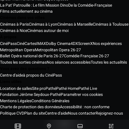
La Pat' Patrouille : Le film Mission Dino
De la Comédie-Française
Films actuellement au cinéma
Cinémas dans vos villes
Cinémas à Paris
Cinémas à Lyon
Cinémas à Marseille
Cinémas à Toulouse
Cinémas à Nice
Cinémas autour de moi
À propos
CinéPass
CinéCartes
IMAX
Dolby Cinema
4DX
ScreenX
Nos expériences
Metropolitan Opera
Metropolitan Opera 26-27
Ballet Opéra national de Paris 26-27
Comédie Française 26-27
Toutes les sorties cinémas
Nos séances accessibles
Toutes les actualités
Vous avez des questions ?
Centre d'aide
à propos du CinéPass
Liens utiles
Location de salles
Site pro
Pathé
Pathé Home
Pathé Live
Fondation Jérôme Seydoux-Pathé
Paramétrer vos cookies
Mentions Légales
Conditions Générales
Charte de protection des données
Accessibilité : non conforme
Politique CVD
Plan du site
Centre d'aide
Nous contacter
Rejoignez-nous
Pathé Cinémas Services © 2026