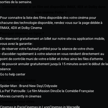
sorties de la semaine.
Comment savoir si un film est disponible IMAX, 4DX et Dolby dans
mon cinéma Pathé ?
Pour connaitre la liste des films disponible dns votre cinéma pour
chacune des technologie disponible, rendez vous sur la page dédiée à
l'IMAX, 4DX et Dolby Cinema
Pourquoi réserver en ligne ?
En réservant gratuitement un billet sur notre site ou application mobile,
vous avez la garantie :
- de réserver votre fauteuil préféré pour la séance de votre choix
- d'accéder rapidement à votre séance en vous rendant directement au
point de contrôle muni de votre e-billet et évitez ainsi les files d'attente.
- de pouvoir annuler gratuitement jusqu'à 15 minutes avant le début de la
séance
Go to help center
New movies on display
Spider-Man : Brand New Day
L'Odyssée
La Pat' Patrouille : Le film Mission Dino
De la Comédie-Française
Movies currently in cinemas
Cinemas in your cities
Cinemas in Paris
Cinemas in Lyon
Cinemas in Marseille