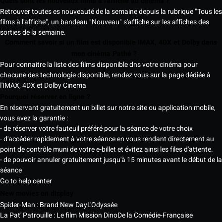
Quels sont les nouveaux films à l'affiche au cinéma ?
Retrouver toutes es nouveauté de la semaine depuis la rubrique "Tous les
films à l'affiche", un bandeau "Nouveau" s'affiche sur les affiches des
sorties de la semaine.
Comment savoir si un film est disponible IMAX, 4DX et Dolby dans
mon cinéma Pathé ?
Pour connaitre la liste des films disponible dns votre cinéma pour
chacune des technologie disponible, rendez vous sur la page dédiée à
l'IMAX, 4DX et Dolby Cinema
Pourquoi réserver en ligne ?
En réservant gratuitement un billet sur notre site ou application mobile,
vous avez la garantie :
- de réserver votre fauteuil préféré pour la séance de votre choix
- d'accéder rapidement à votre séance en vous rendant directement au
point de contrôle muni de votre e-billet et évitez ainsi les files d'attente.
- de pouvoir annuler gratuitement jusqu'à 15 minutes avant le début de la
séance
Go to help center
New movies on display
Spider-Man : Brand New Day
L'Odyssée
La Pat' Patrouille : Le film Mission Dino
De la Comédie-Française