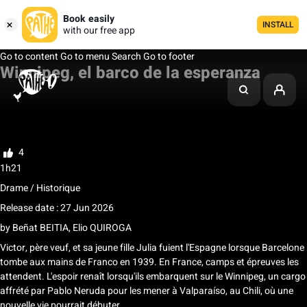
Book easily
INSTALL
with our free app
Go to content
Go to menu
Search
Go to footer
Winnipeg, el barco de la esperanza
My list
Rate
4
1h21
Drame / Historique
Release date : 27 Jun 2026
by
Beñat BEITIA
,
Elio QUIROGA
Victor, père veuf, et sa jeune fille Julia fuient l'Espagne lorsque Barcelone
tombe aux mains de Franco en 1939. En France, camps et épreuves les
attendent. L'espoir renaît lorsqu'ils embarquent sur le Winnipeg, un cargo
affrété par Pablo Neruda pour les mener à Valparaíso, au Chili, où une
nouvelle vie pourrait débuter.