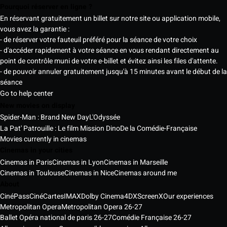
Pourquoi réserver en ligne ?
En réservant gratuitement un billet sur notre site ou application mobile,
vous avez la garantie :
- de réserver votre fauteuil préféré pour la séance de votre choix
- d'accéder rapidement à votre séance en vous rendant directement au
point de contrôle muni de votre e-billet et évitez ainsi les files d'attente.
- de pouvoir annuler gratuitement jusqu'à 15 minutes avant le début de la
séance
Go to help center
New movies on display
Spider-Man : Brand New Day
L'Odyssée
La Pat' Patrouille : Le film Mission Dino
De la Comédie-Française
Movies currently in cinemas
Cinemas in your cities
Cinemas in Paris
Cinemas in Lyon
Cinemas in Marseille
Cinemas in Toulouse
Cinemas in Nice
Cinemas around me
About
CinéPass
CinéCartes
IMAX
Dolby Cinema
4DX
ScreenX
Our experiences
Metropolitan Opera
Metropolitan Opera 26-27
Ballet Opéra national de paris 26-27
Comédie Française 26-27