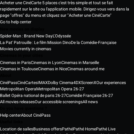
Acheter une CinéCarte 5 places c'est très simple et tout se fait
rapidement sur le site ou l'application mobile. Dirigez-vous vers dans la
page "offres" du menu et cliquez sur "Acheter une CinéCarte"
Go to help center
New movies on display
Spider-Man : Brand New Day
L'Odyssée
La Pat' Patrouille : Le film Mission Dino
De la Comédie-Française
Movies currently in cinemas
Cinemas in your cities
Cinemas in Paris
Cinemas in Lyon
Cinemas in Marseille
Cinemas in Toulouse
Cinemas in Nice
Cinemas around me
About
CinéPass
CinéCartes
IMAX
Dolby Cinema
4DX
ScreenX
Our experiences
Metropolitan Opera
Metropolitan Opera 26-27
Ballet Opéra national de paris 26-27
Comédie Française 26-27
All movies releases
Our accessible screenings
All news
Do you have questions ?
Help center
About CinéPass
Useful links
Location de salles
Business offers
Pathé
Pathé Home
Pathé Live