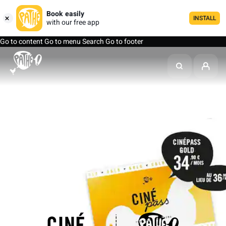
Book easily
INSTALL
with our free app
Go to content
Go to menu
Search
Go to footer