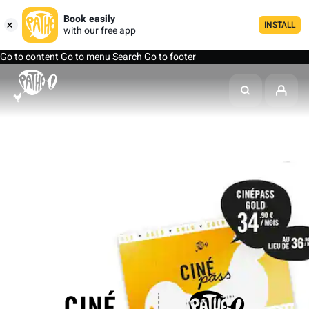
Book easily
INSTALL
with our free app
Go to content
Go to menu
Search
Go to footer