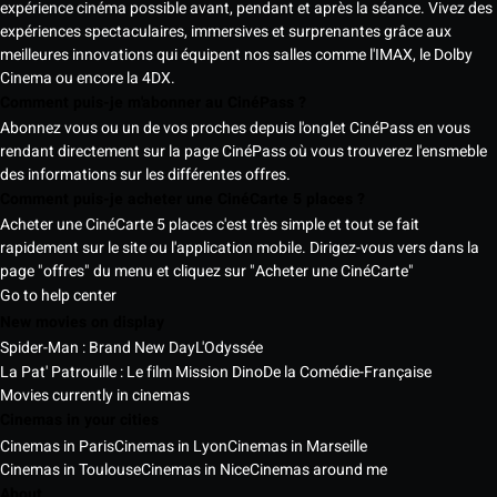
expérience cinéma possible avant, pendant et après la séance. Vivez des
expériences spectaculaires, immersives et surprenantes grâce aux
meilleures innovations qui équipent nos salles comme l'IMAX, le Dolby
Cinema ou encore la 4DX.
Comment puis-je m'abonner au CinéPass ?
Abonnez vous ou un de vos proches depuis l'onglet CinéPass en vous
rendant directement sur la page CinéPass où vous trouverez l'ensmeble
des informations sur les différentes offres.
Comment puis-je acheter une CinéCarte 5 places ?
Acheter une CinéCarte 5 places c'est très simple et tout se fait
rapidement sur le site ou l'application mobile. Dirigez-vous vers dans la
page "offres" du menu et cliquez sur "Acheter une CinéCarte"
Go to help center
New movies on display
Spider-Man : Brand New Day
L'Odyssée
La Pat' Patrouille : Le film Mission Dino
De la Comédie-Française
Movies currently in cinemas
Cinemas in your cities
Cinemas in Paris
Cinemas in Lyon
Cinemas in Marseille
Cinemas in Toulouse
Cinemas in Nice
Cinemas around me
About