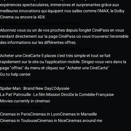
expériences spectaculaires, immersives et surprenantes grâce aux
meilleures innovations qui équipent nos salles comme l'IMAX, le Dolby
Cinema ou encore la 4DX.
Comment puis-je m'abonner au CinéPass ?
Abonnez vous ou un de vos proches depuis l'onglet CinéPass en vous
rendant directement sur la page CinéPass où vous trouverez l'ensmeble
des informations sur les différentes offres.
Comment puis-je acheter une CinéCarte 5 places ?
Acheter une CinéCarte 5 places c'est très simple et tout se fait
rapidement sur le site ou l'application mobile. Dirigez-vous vers dans la
page "offres" du menu et cliquez sur "Acheter une CinéCarte"
Go to help center
New movies on display
Spider-Man : Brand New Day
L'Odyssée
La Pat' Patrouille : Le film Mission Dino
De la Comédie-Française
Movies currently in cinemas
Cinemas in your cities
Cinemas in Paris
Cinemas in Lyon
Cinemas in Marseille
Cinemas in Toulouse
Cinemas in Nice
Cinemas around me
About