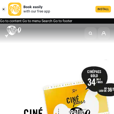
Book easily
INSTALL
with our free app
Go to content
Go to menu
Search
Go to footer