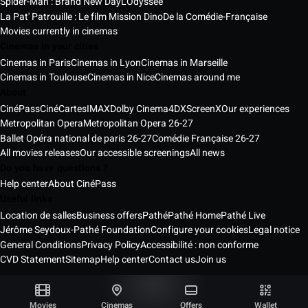
Spider-Man : Brand New Day
L'Odyssée
La Pat' Patrouille : Le film Mission Dino
De la Comédie-Française
Movies currently in cinemas
Cinemas in your cities
Cinemas in Paris
Cinemas in Lyon
Cinemas in Marseille
Cinemas in Toulouse
Cinemas in Nice
Cinemas around me
About
CinéPass
CinéCartes
IMAX
Dolby Cinema
4DX
ScreenX
Our experiences
Metropolitan Opera
Metropolitan Opera 26-27
Ballet Opéra national de paris 26-27
Comédie Française 26-27
All movies releases
Our accessible screenings
All news
Do you have questions ?
Help center
About CinéPass
Useful links
Location de salles
Business offers
Pathé
Pathé Home
Pathé Live
Jérôme Seydoux-Pathé Foundation
Configure your cookies
Legal notice
General Conditions
Privacy Policy
Accessibilité : non conforme
CVD Statement
Sitemap
Help center
Contact us
Join us
Pathé Cinémas Services © 2026
All rights reserved ®
Movies
Cinemas
Offers
Wallet