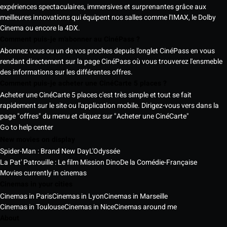
expériences spectaculaires, immersives et surprenantes grâce aux
meilleures innovations qui équipent nos salles comme l'IMAX, le Dolby
Cinema ou encore la 4DX.
Comment puis-je m'abonner au CinéPass ?
Abonnez vous ou un de vos proches depuis l'onglet CinéPass en vous
rendant directement sur la page CinéPass où vous trouverez l'ensmeble
des informations sur les différentes offres.
Comment puis-je acheter une CinéCarte 5 places ?
Acheter une CinéCarte 5 places c'est très simple et tout se fait
rapidement sur le site ou l'application mobile. Dirigez-vous vers dans la
page "offres" du menu et cliquez sur "Acheter une CinéCarte"
Go to help center
New movies on display
Spider-Man : Brand New Day
L'Odyssée
La Pat' Patrouille : Le film Mission Dino
De la Comédie-Française
Movies currently in cinemas
Cinemas in your cities
Cinemas in Paris
Cinemas in Lyon
Cinemas in Marseille
Cinemas in Toulouse
Cinemas in Nice
Cinemas around me
About