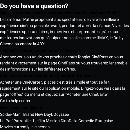
Do you have a question?
Quelles sont les expériences proposées par les cinémas Pathé ?
Les cinémas Pathé proposent aux spectateurs de vivre la meilleure
expérience cinéma possible avant, pendant et après la séance. Vivez des
expériences spectaculaires, immersives et surprenantes grâce aux
meilleures innovations qui équipent nos salles comme l'IMAX, le Dolby
Cinema ou encore la 4DX.
Comment puis-je m'abonner au CinéPass ?
Abonnez vous ou un de vos proches depuis l'onglet CinéPass en vous
rendant directement sur la page CinéPass où vous trouverez l'ensmeble
des informations sur les différentes offres.
Comment puis-je acheter une CinéCarte 5 places ?
Acheter une CinéCarte 5 places c'est très simple et tout se fait
rapidement sur le site ou l'application mobile. Dirigez-vous vers dans la
page "offres" du menu et cliquez sur "Acheter une CinéCarte"
Go to help center
New movies on display
Spider-Man : Brand New Day
L'Odyssée
La Pat' Patrouille : Le film Mission Dino
De la Comédie-Française
Movies currently in cinemas