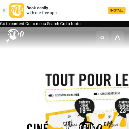
Book easily
INSTALL
with our free app
Go to content
Go to menu
Search
Go to footer