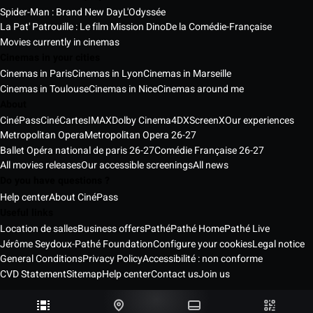
Spider-Man : Brand New Day
L'Odyssée
La Pat' Patrouille : Le film Mission Dino
De la Comédie-Française
Movies currently in cinemas
Cinemas in your cities
Cinemas in Paris
Cinemas in Lyon
Cinemas in Marseille
Cinemas in Toulouse
Cinemas in Nice
Cinemas around me
About
CinéPass
CinéCartes
IMAX
Dolby Cinema
4DX
ScreenX
Our experiences
Metropolitan Opera
Metropolitan Opera 26-27
Ballet Opéra national de paris 26-27
Comédie Française 26-27
All movies releases
Our accessible screenings
All news
Do you have questions ?
Help center
About CinéPass
Useful links
Location de salles
Business offers
Pathé
Pathé Home
Pathé Live
Jérôme Seydoux-Pathé Foundation
Configure your cookies
Legal notice
General Conditions
Privacy Policy
Accessibilité : non conforme
CVD Statement
Sitemap
Help center
Contact us
Join us
Pathé Cinémas Services © 2026