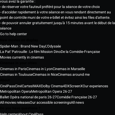
vous avez la garantie :
- de réserver votre fauteuil préféré pour la séance de votre choix
- d'accéder rapidement à votre séance en vous rendant directement au
point de contrôle muni de votre e-billet et évitez ainsi les files d'attente.
- de pouvoir annuler gratuitement jusqu'à 15 minutes avant le début de la
séance
Go to help center
New movies on display
Spider-Man : Brand New Day
L'Odyssée
La Pat' Patrouille : Le film Mission Dino
De la Comédie-Française
Movies currently in cinemas
Cinemas in your cities
Cinemas in Paris
Cinemas in Lyon
Cinemas in Marseille
Cinemas in Toulouse
Cinemas in Nice
Cinemas around me
About
CinéPass
CinéCartes
IMAX
Dolby Cinema
4DX
ScreenX
Our experiences
Metropolitan Opera
Metropolitan Opera 26-27
Ballet Opéra national de paris 26-27
Comédie Française 26-27
All movies releases
Our accessible screenings
All news
Do you have questions ?
Help center
About CinéPass