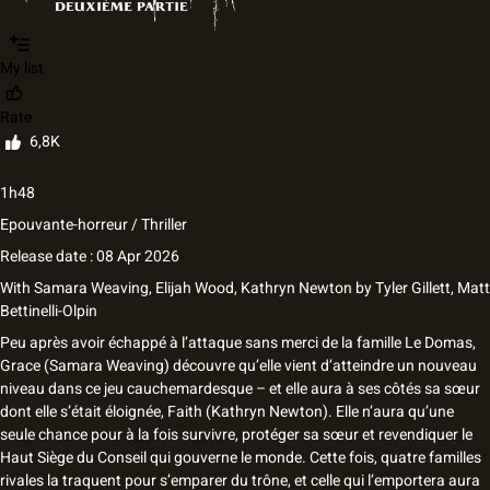
My list
Rate
6,8K
1h48
Epouvante-horreur / Thriller
Release date : 08 Apr 2026
With
Samara Weaving
,
Elijah Wood
,
Kathryn Newton
by
Tyler Gillett
,
Matt
Bettinelli-Olpin
Peu après avoir échappé à l’attaque sans merci de la famille Le Domas,
Grace (Samara Weaving) découvre qu’elle vient d’atteindre un nouveau
niveau dans ce jeu cauchemardesque – et elle aura à ses côtés sa sœur
dont elle s’était éloignée, Faith (Kathryn Newton). Elle n’aura qu’une
seule chance pour à la fois survivre, protéger sa sœur et revendiquer le
Haut Siège du Conseil qui gouverne le monde. Cette fois, quatre familles
rivales la traquent pour s’emparer du trône, et celle qui l’emportera aura