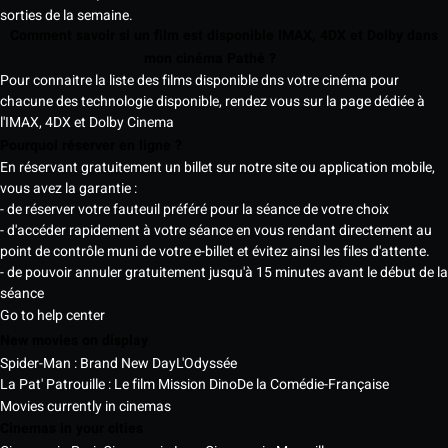
sorties de la semaine.
Comment savoir si un film est disponible IMAX, 4DX et Dolby dans
mon cinéma Pathé ?
Pour connaitre la liste des films disponible dns votre cinéma pour
chacune des technologie disponible, rendez vous sur la page dédiée à
l'IMAX, 4DX et Dolby Cinema
Pourquoi réserver en ligne ?
En réservant gratuitement un billet sur notre site ou application mobile,
vous avez la garantie :
- de réserver votre fauteuil préféré pour la séance de votre choix
- d'accéder rapidement à votre séance en vous rendant directement au
point de contrôle muni de votre e-billet et évitez ainsi les files d'attente.
- de pouvoir annuler gratuitement jusqu'à 15 minutes avant le début de la
séance
Go to help center
New movies on display
Spider-Man : Brand New Day
L'Odyssée
La Pat' Patrouille : Le film Mission Dino
De la Comédie-Française
Movies currently in cinemas
Cinemas in your cities