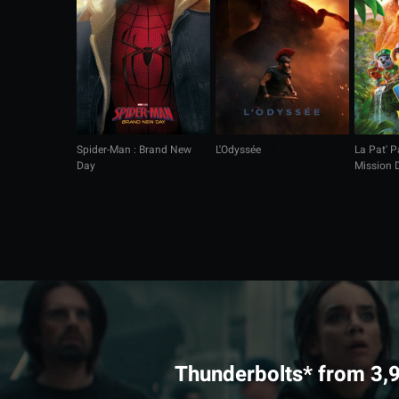
Spider-Man : Brand New
L'Odyssée
La Pat' Pa
Day
Mission 
Thunderbolts* from 3,