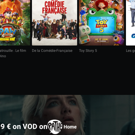
trouille : Le film
De la Comédie-Française
Toy Story 5
Les 
Dino
99 € on VOD on