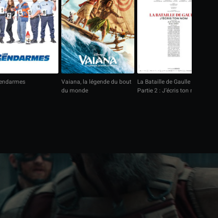
gendarmes
Vaiana, la légende du bout
La Bataille de Gaulle -
La
du monde
Partie 2 : J’écris ton nom
Pa