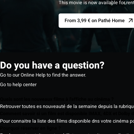
This movie is now available for ren
From 3,99 € on Pathé Home
Do you have a question?
Go to our Online Help to find the answer.
Go to help center
Quels sont les nouveaux films à l'affiche au cinéma ?
Retrouver toutes es nouveauté de la semaine depuis la rubrique 
Comment savoir si un film est disponible IMAX, 4DX et Dolby
Pour connaitre la liste des films disponible dns votre cinéma
Pourquoi réserver en ligne ?