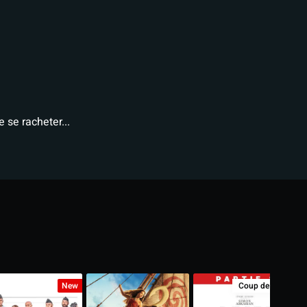
 se racheter...
New
Coup de Cœur