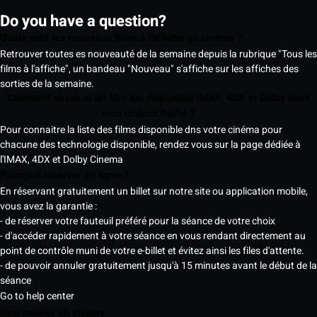
Do you have a question?
Quels sont les nouveaux films à l'affiche au cinéma ?
Retrouver toutes es nouveauté de la semaine depuis la rubrique "Tous les
films à l'affiche", un bandeau "Nouveau" s'affiche sur les affiches des
sorties de la semaine.
Comment savoir si un film est disponible IMAX, 4DX et Dolby dans
mon cinéma Pathé ?
Pour connaitre la liste des films disponible dns votre cinéma pour
chacune des technologie disponible, rendez vous sur la page dédiée à
l'IMAX, 4DX et Dolby Cinema
Pourquoi réserver en ligne ?
En réservant gratuitement un billet sur notre site ou application mobile,
vous avez la garantie :
- de réserver votre fauteuil préféré pour la séance de votre choix
- d'accéder rapidement à votre séance en vous rendant directement au
point de contrôle muni de votre e-billet et évitez ainsi les files d'attente.
- de pouvoir annuler gratuitement jusqu'à 15 minutes avant le début de la
séance
Go to help center
New movies on display