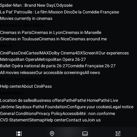
Spider-Man : Brand New Day
L'Odyssée
La Pat' Patrouille : Le film Mission Dino
De la Comédie-Française
Movies currently in cinemas
Cinemas in your cities
Cinemas in Paris
Cinemas in Lyon
Cinemas in Marseille
Cinemas in Toulouse
Cinemas in Nice
Cinemas around me
About
CinéPass
CinéCartes
IMAX
Dolby Cinema
4DX
ScreenX
Our experiences
Metropolitan Opera
Metropolitan Opera 26-27
Ballet Opéra national de paris 26-27
Comédie Française 26-27
All movies releases
Our accessible screenings
All news
Do you have questions ?
Help center
About CinéPass
Useful links
Location de salles
Business offers
Pathé
Pathé Home
Pathé Live
Jérôme Seydoux-Pathé Foundation
Configure your cookies
Legal notice
General Conditions
Privacy Policy
Accessibilité : non conforme
CVD Statement
Sitemap
Help center
Contact us
Join us
Pathé Cinémas Services © 2026