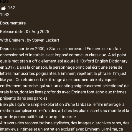
Rate
162
1h42
Documentaire
Release date : 07 Aug 2025
With
Eminem .
by
Steven Leckart
Depuis sa sortie en 2000, « Stan », le morceau d’Eminem sur un fan
obsessionnel et instable, s’est imposé comme un classique. À tel point
que le mot stan a officiellement été ajouté à l’Oxford English Dictionary
en 2017. Dans la chanson, le personnage principal écrit une série de
lettres manuscrites poignantes à Eminem, répétant la phrase : I’m just
like you. Ce refrain sert de fil rouge à ce documentaire atypique et
entièrement autorisé, qui suit un casting soigneusement sélectionné de
vrais fans, dont les liens profonds avec Eminem font écho aux thèmes
présents dans ses paroles.
Bien plus qu’une simple exploration d’une fanbase, le film interroge la
relation complexe entre l’un des artistes les plus discrets au monde et la
grande personnalité publique qu’il incarne.
À travers des reconstitutions stylisées, des images d’archives rares, des
interviews intimes et un entretien exclusif avec Eminem lui-même, ce